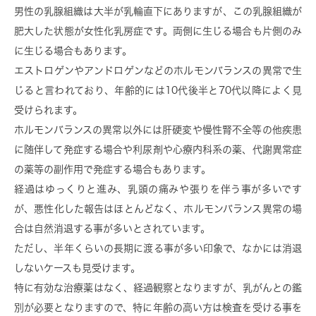
男性の乳腺組織は大半が乳輪直下にありますが、この乳腺組織が
肥大した状態が女性化乳房症です。両側に生じる場合も片側のみ
に生じる場合もあります。
エストロゲンやアンドロゲンなどのホルモンバランスの異常で生
じると言われており、年齢的には10代後半と70代以降によく見
受けられます。
ホルモンバランスの異常以外には肝硬変や慢性腎不全等の他疾患
に随伴して発症する場合や利尿剤や心療内科系の薬、代謝異常症
の薬等の副作用で発症する場合もあります。
経過はゆっくりと進み、乳頭の痛みや張りを伴う事が多いです
が、悪性化した報告はほとんどなく、ホルモンバランス異常の場
合は自然消退する事が多いとされています。
ただし、半年くらいの長期に渡る事が多い印象で、なかには消退
しないケースも見受けます。
特に有効な治療薬はなく、経過観察となりますが、乳がんとの鑑
別が必要となりますので、特に年齢の高い方は検査を受ける事を