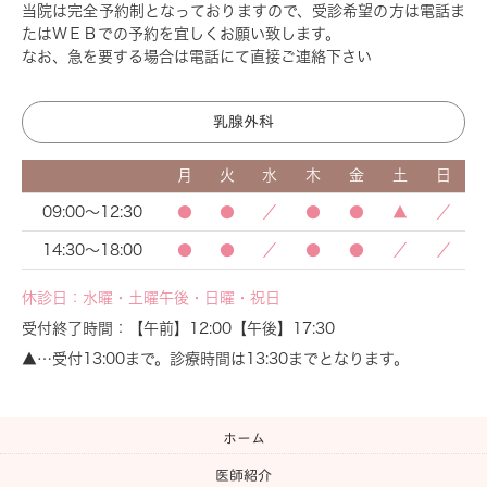
当院は完全予約制となっておりますので、受診希望の方は電話ま
たは
ＷＥＢでの予約を宜しくお願い致します。
なお、急を要する場合は電話にて直接ご連絡下さい
乳腺外科
月
火
水
木
金
土
日
09:00～12:30
●
●
／
●
●
▲
／
14:30～18:00
●
●
／
●
●
／
／
休診日：水曜・土曜午後・日曜・祝日
受付終了時間：【午前】12:00【午後】17:30
▲…受付13:00まで。診療時間は13:30までとなります。
ホーム
医師紹介