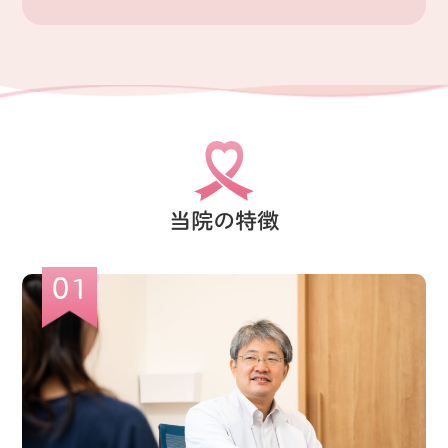
翻訳アプリでの対応や電話での対応は申し訳ござ
いませんが行っておりません。
問診票をきちんと記載出来ない場合も同様です。
スタッフが聞き取って記載する等の対応は出来ま
せんので、通訳の方が行ってください。
きちんとした意思疎通が出来ないと誤診につなが
る可能性があります。
私もスタッフも日本語以外の言語に精通している者
当院の特徴
は一人もおりません。
ただし、通訳の方が同席されるのであれば、外国
01
籍の方でもきちんと診察致しますのでご安心くだ
さい。
ご理解の程、宜しくお願い申し上げます。
院長