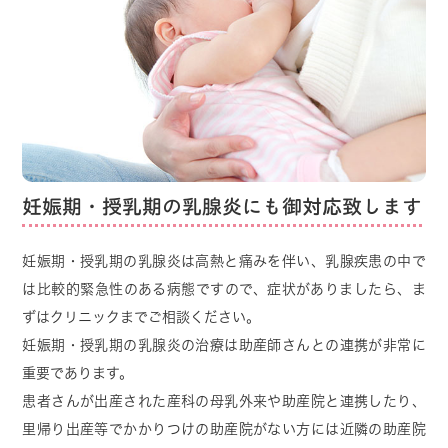
2025.02.03
助産師による母乳育児相談を始めまし
た
令和7年2月より助産師による母乳育児相談（実
妊娠期・授乳期の乳腺炎にも御対応致します
費）を始めましたが、
この度、時間が変更となりました。
妊娠期・授乳期の乳腺炎は高熱と痛みを伴い、乳腺疾患の中で
毎週木曜日の10時30分から12時30分の2時間枠と
は比較的緊急性のある病態ですので、症状がありましたら、
ま
なります。
ずはクリニックまでご相談ください。
妊娠期・授乳期の乳腺炎の治療は助産師さんとの連携が非常に
出産後は授乳や子育て等で色々な悩み事が生じる
重要であります。
と思われますが、
患者さんが出産された産科の母乳外来や助産院と連携したり、
どこに相談してよいかわからないという言葉を診
里帰り出産等でかかりつけの助産院がない方には
近隣の助産院
療中に度々耳にしてきました。