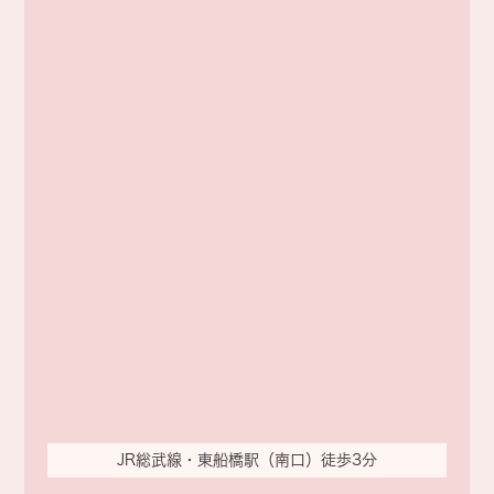
＊令和8年6月の診療報酬改定によって令和8年6月以
降の患者さんの自己負担額が変更となっております。
初診の方は23円～69円、再診の方は6円～18円の負
担増となります事をご理解の程、宜しくお願い申し上
げます。
院長 中野 茂治
2026.01.30
日本語による意思疎通が困難な方の診
察に関しまして
日本語による意思疎通が困難な方で当院での診察
をご希望の場合は、
JR総武線・東船橋駅（南口）徒歩3分
必ず通訳の方と一緒にいらしてください。