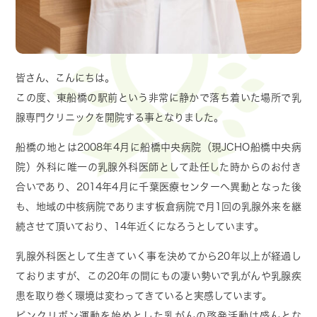
申し訳ございませんが医療券は使用出来ません。
予めご了承いただけますと幸いです。
皆さん、こんにちは。
2023.01.30
この度、東船橋の駅前という非常に静かで落ち着いた場所で乳
自費の超音波検診の予約時間について
腺専門クリニックを開院する事となりました。
昨年12月から開始させて頂きました自費の乳腺超
船橋の地とは2008年4月に船橋中央病院（現JCHO船橋中央病
音波検診ですが、
院）外科に唯一の乳腺外科医師として赴任した時からのお付き
現在、平日の午後のみの対応とさせて頂いており
合いであり、2014年4月に千葉医療センターへ異動となった後
ましたが、2月1日より平日の午前中も対応可能と
も、地域の中核病院であります板倉病院で月1回の乳腺外来を継
致しました。
続させて頂いており、14年近くになろうとしています。
土曜は引き続き対応出来ませんが、平日の検診枠
を広げる事で、
皆さんの御希望に少しでもお応え出
乳腺外科医として生きていく事を決めてから20年以上が経過し
来ればと思っております。
ておりますが、この20年の間にもの凄い勢いで乳がんや乳腺疾
症状は無くても乳がんが御心配な方やマンモグラ
患を取り巻く環境は変わってきていると実感しています。
フィ検診で”高濃度乳房”を指摘されご心配な方も、
ピンクリボン運動を始めとした乳がんの啓発活動は盛んとな