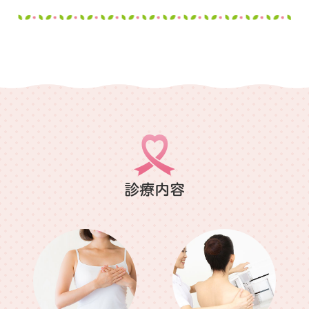
めに、
本年9月末をもって終了とさせていただく事になり
ました。
3年間のご利用、有難うございました。
2025.05.31
診療報酬改定に伴う算定に関して
2024年6月に行われた診療報酬改定により、現在
診療内容
当院では以下の加算を取得しております。
【医療情報取得加算】
マイナ保険証によるオンライン資格確認を行う体制
を有しています。
正確な情報を取得・活用し、質の高い診療を実施
するため、マイナ保険証の利用にご協力をお願いい