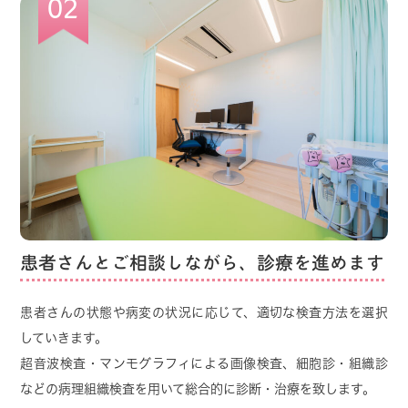
02
＊なお、無断キャンセルをされますと一定期間
WEB予約が行えない仕様となっておりますので、
お気をつけください。
＊無断キャンセル及び当日キャンセルを頻回に繰り
返す方はwebでも電話でも予約をお取り出来なく
なります。
その場合は、午前中に電話頂き、当日にキャン
セル等で空きがある場合に受診という形になりま
すので、
お気を付けください。
患者さんとご相談しながら、診療を進めます
患者さんの状態や病変の状況に応じて、適切な検査方法を選択
していきます。
2025.10.17
超音波検査・マンモグラフィによる画像検査、細胞診・組織診
船橋市の乳がん検診に関して
などの病理組織検査を用いて総合的に診断・治療を致します。