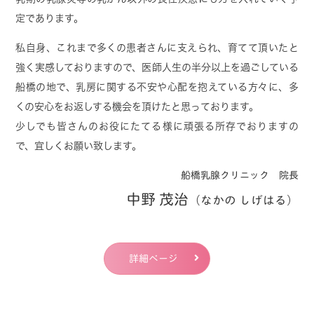
「診療内容」⇒「乳がん検診」の項をご参照くだ
定であります。
さい。
2年に1回の自治体のマンモグラフィ検診の間に超
私自身、これまで多くの患者さんに支えられ、育てて頂いたと
音波検診を受けたいと考えている方々や30代でハ
強く実感しておりますので、医師人生の半分以上を過ごしている
イリスクかつ
船橋の地で、乳房に関する不安や心配を抱えている方々に、多
不安が強く超音波検診だけでも受けておきたいと
くの安心をお返しする機会を頂けたと思っております。
考えている方々のお役に立てれば幸いです。
少しでも皆さんのお役にたてる様に頑張る所存でおりますの
で、宜しくお願い致します。
船橋乳腺クリニック 院長
中野 茂治
（なかの しげはる）
2023.07.24
令和5年度のジャパン・マンモグラフ
ィ・サンデー（J.M.S.）に参加致します
詳細ページ
認定NPO法人のJ.POSHさんが以前より主催されて
いる「ジャパン・マンモグラフィ・サンデー