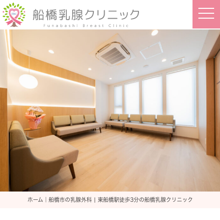
t
o
g
g
l
e
n
a
v
i
g
a
t
i
o
n
ホーム｜船橋市の乳腺外科 | 東船橋駅徒歩3分の船橋乳腺クリニック