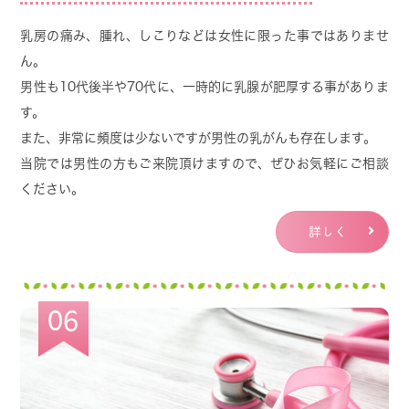
再診の方 （30分） 4000円
乳房の痛み、腫れ、しこりなどは女性に限った事ではありませ
ん。
ご相談を希望の方は、クリニックまで電話でお問
男性も10代後半や70代に、一時的に乳腺が肥厚する事がありま
い合わせください。
す。
＊WEBでは予約出来ません
また、非常に頻度は少ないですが男性の乳がんも存在します。
＊予約は前月の25日以降となります
当院では男性の方もご来院頂けますので、ぜひお気軽にご相談
＊誠に申し訳ありませんが、症状や状況によって
ください。
はお受けできない場合もあります。
詳しく
2025.12.08
06
年末年始の診療のご案内
2025年の年末年始の診療時間は以下の予定となっ
ております。