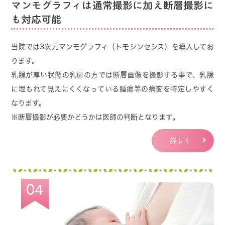
マンモグラフィは通常撮影に加え断層撮影に
また、一次検診で「要精密検査」になった方は保
も対応可能
険診療となりますので、当院で精密検査を受ける
事は可能です。
当院では3次元マンモグラフィ（トモシンセシス）を導入してお
船橋市が配布している二次精査リストに当院は記
ります。
載されておりませんが、こちらも医師会に加入して
乳腺が厚い状態の乳房の方では断層画像を撮影する事で、乳腺
いないために
に埋もれて見えにくくなっている腫瘍等の病変を
特定しやすく
載せて頂けないだけで、二次精査はリストの記載
なります。
に関係なく受けられますのでご安心ください。
※断層撮影が必要かどうかは医師の判断となります。
ただし、その場合は、一次検診を受けた施設で検
診結果や精密検査の結果を記載する書類等を受け
詳しく
取ってから
予約をお願い致します（一次検診施設にお問い合
わせすると渡してくださるはずです）。
04