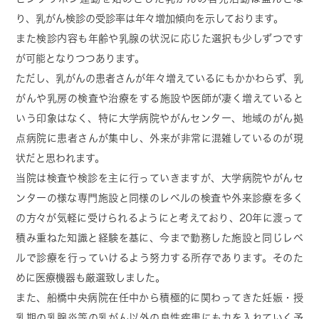
”超音波検診”をどうぞご予約下さい。
り、乳がん検診の受診率は年々増加傾向を示しております。
また検診内容も年齢や乳腺の状況に応じた選択も少しずつです
が可能となりつつあります。
2022.12.04
ただし、乳がんの患者さんが年々増えているにもかかわらず、乳
自費の乳腺超音波検診に関して
がんや乳房の検査や治療をする施設や医師が凄く増えていると
いう印象はなく、特に大学病院やがんセンター、地域のがん拠
患者さんからお問い合わせのありました自費の乳
点病院に患者さんが集中し、外来が非常に混雑しているのが現
腺超音波検診ですが、12月より始めさせていただ
状だと思われます。
く事となりました。
当院は検査や検診を主に行っていきますが、大学病院やがんセ
ただし、通常診療との混雑を回避するため、平日
ンターの様な専門施設と同様のレベルの検査や外来診療を多く
の午後のみとなります。
の方々が気軽に受けられるようにと考えており、20年に渡って
結果は報告書の後日郵送となりますが、御希望の
積み重ねた知識と経験を基に、今まで勤務した施設と同じレベ
方には当日直接説明する事もご対応致します
ルで診療を行っていけるよう努力する所存であります。そのた
（ただし、追加料金が発生します事をご了承下さ
めに医療機器も厳選致しました。
い）
また、船橋中央病院在任中から積極的に関わってきた妊娠・授
詳細は電話で直接お問い合わせ頂くか、当HPの
乳期の乳腺炎等の乳がん以外の良性疾患にも力を入れていく予