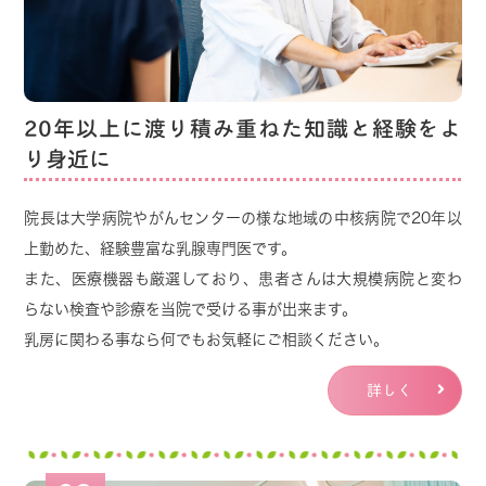
2025.09.01
予約のキャンセルに関して
最近、予約日当日のキャンセルや連絡無しの無断
20年以上に渡り積み重ねた知識と経験をよ
キャンセルの方が多く見受けられます。
り身近に
来院される患者さんが増えてきており、
曜日によ
っては予約が取りにくい日もあり、
院長は大学病院やがんセンターの様な地域の中核病院で20年以
待ち時間の問題からこれ以上
予約枠を増やす事は
上勤めた、経験豊富な乳腺専門医です。
難しい状況ですので、
また、医療機器も厳選しており、患者さんは大規模病院と変わ
キャンセルの場合は早めにご対応して頂けますと診
らない検査や診療を当院で受ける事が出来ます。
療枠を他の方が取得できます。
乳房に関わる事なら何でもお気軽にご相談ください。
時節柄、体調不良等の場合もありますので、当日
のキャンセルも
致し方ない事と
理解しております
詳しく
が、
必ず御連絡を宜しくお願い致します。ご協力の
程、宜しくお願い申し上げます。