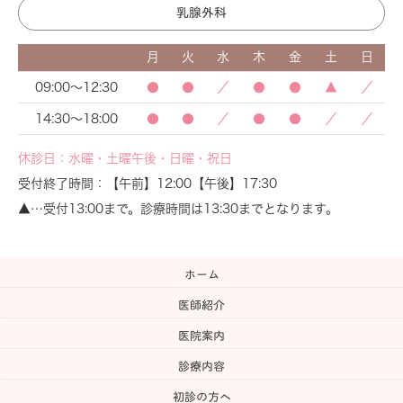
診
とさせて頂きます。
乳腺外科
ご迷惑をおかけ致しますが、ご了承くださいます
ようお願い致します。
月
火
水
木
金
土
日
(6月30日と7月1日は通常通りの診察となります）
09:00～12:30
●
●
／
●
●
▲
／
14:30～18:00
●
●
／
●
●
／
／
2022.11.28
休診日：水曜・土曜午後・日曜・祝日
年末年始の診療に関して
受付終了時間：【午前】12:00【午後】17:30
▲…受付13:00まで。診療時間は13:30までとなります。
年末年始の診療時間は以下の予定となっておりま
す。
12月27日（火） 通常診療
ホーム
12月28日（水）～ 1月4日（水） 休診
医師紹介
1月5日（木）、1月6日（金） 午前診療（午
後休診）
医院案内
1月7日（土） 通常診療
診療内容
よろしくお願い致します
初診の方へ