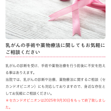
12月27日（土）
午前診
療（13時 受付終了）
12月28日（日）～1月4日（日） 休 診
診療
1月5日（月） 通常
乳がんの手術や薬物療法に関してもお気軽に
ご不便をおかけし誠に申し訳ございませんが、よ
ご相談ください
ろしくお願い致します
乳がんの診断を受け、手術や薬物治療を行う前後に不安を抱え
る事はありえます。
2025.09.09
当院では、乳がんの診断や治療、薬物療法に関するご相談（セ
セカンドオピニオン外来について
カンドオピニオン）にも対応しておりますので、
身近な存在と
開院時から行っておりましたセカンドオピニオン
してお気軽にご相談ください。
外来ですが、
＊セカンドオピニオンは2025年9月30日をもって終了致しまし
利用される方が少ない事と一般診療枠の確保のた
た。