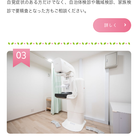
自覚症状のある方だけでなく、自治体検診や職域検診、家族検
船橋市の乳がん検診に関する予約や問い合わせの
診で要精査となった方もご相談ください。
電話を変わらず日々受けており、
当院としても船橋市民の方々のお役に少しでも立て
詳しく
るように、
開院後３年間の診療実績を示しつつ、船橋市に再
度お問い合わせをさせていただきました。
03
結論として、精度管理の関係上、医師会に加入して
いない施設は船橋市の乳がん（一次）検診に参画
出来ないとの
ご返信をいただきましたので、非常に残念な事で
すが、今後も当院で船橋市の乳がん（一次）検診
を
受ける事は出来ないようです。
非常に申し訳ございませんが、船橋市としての方
針ですので、ご了承頂けますと幸いです。