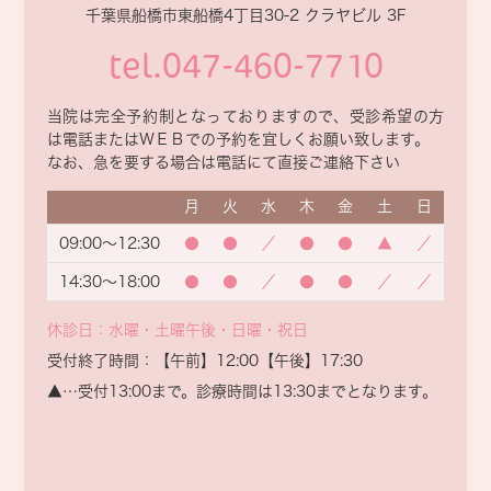
千葉県船橋市東船橋4丁目30-2 クラヤビル 3F
について
tel.047-460-7710
昨今の物価高に対して、医療機関の職員の賃金改善を
目的とした「ベースアップ評価料」という算定が
令和6
当院は完全予約制となっておりますので、受診希望の方
年度の診療報酬改定より
は電話または
ＷＥＢでの予約を宜しくお願い致します。
新設されておりましたが、当院では患者さんの負担増
なお、急を要する場合は電話にて直接ご連絡下さい
を避けるため
現在まで算定をせずに耐え忍んでまいり
月
火
水
木
金
土
日
ましたが、
09:00～12:30
●
●
／
●
●
▲
／
令和8年度の診療報酬改定も診療所には変わらず厳し
14:30～18:00
●
●
／
●
●
／
／
いものとなる事が
予想されるため、
令和8年3月より当院でも「外来・在宅ベースアップ評
休診日：水曜・土曜午後・日曜・祝日
価料」を算定させて頂く事となりました。
受付終了時間：【午前】12:00【午後】17:30
加算が加わる事で初診の方は6円～18円、再診の方は
▲…受付13:00まで。診療時間は13:30までとなります。
2円～6円の負担増となります事を御了承いただけます
と幸いです
ご理解の程、宜しくお願い申し上げます。