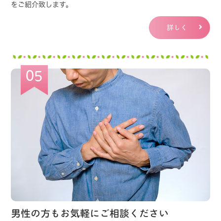
をご紹介致します。
この度、週1回ですが、助産師と相談出来る場を設
ける事が出来るようになりましたので、
詳しく
以下の様なご相談事がある方は、検討してみては
いかがでしょうか。
05
・赤ちゃんとの生活・育児について（寝ない、泣
く、吐くなど）
・赤ちゃんの身体と心
・産後のママの身体と心
・授乳の実践方法（抱き方、ふくませ方）
・簡単な乳房マッサージ（出ない、出すぎる、痛
い、硬い、飲まない）
・今後の家族計画 他
料金は実費となり、完全予約制となります。
男性の方もお気軽にご相談ください
料金 初診の方 （60分） 6000円