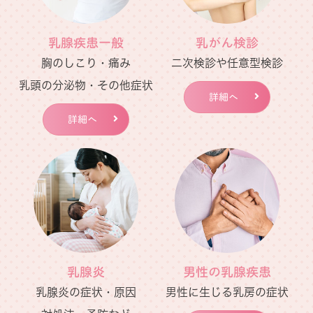
たします。
乳腺疾患一般
乳がん検診
【医療DX推進体制整備加算】
胸のしこり・痛み
二次検診や任意型検診
当院はオンライン請求、オンライン資格確認を行
乳頭の分泌物・その他症状
う体制を有しております。
詳細へ
マイナ保険証の利用を促進する等、医療DXを通じ
詳細へ
て質の高い医療（電子処方箋、電子カルテ情報共
有サービス）を提供できるように取り組んでおり
ます。
【一般名処方加算】
後発医薬品の使用促進を図ると共に、医薬品の安
定供給に向けた取り組みを実施するため、薬剤の
成分をもとにした一般名処方を行う場合がありま
乳腺炎
男性の乳腺疾患
す。
乳腺炎の症状・原因
男性に生じる乳房の症状