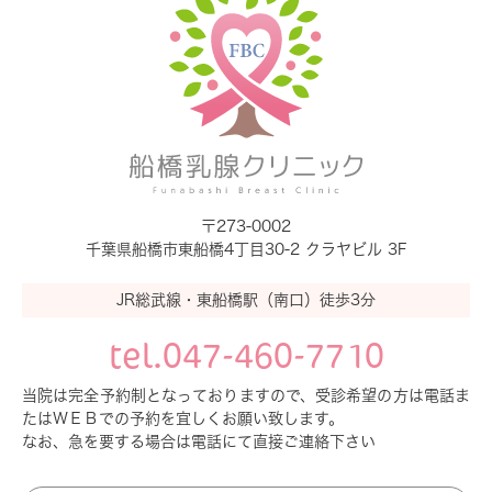
その他：
・船橋市をはじめ各自治体の受診券は御使用でき
ません。
・事前予約制ですが、御予約は電話のみでの受付
となります（WEBでの御予約は出来ません）。
御不明な点がございましたら、電話にてお問合せ
ください。
〒273-0002
千葉県船橋市東船橋4丁目30-2 クラヤビル 3F
JR総武線・東船橋駅（南口）徒歩3分
2023.05.29
tel.047-460-7710
休診のご案内
当院は完全予約制となっておりますので、受診希望の方は電話ま
6月29日から7月1日まで日本乳癌学会の総会が開
たは
ＷＥＢでの予約を宜しくお願い致します。
催されます。
なお、急を要する場合は電話にて直接ご連絡下さい
学会参加のため、
6月29日（木曜日）の午後は休