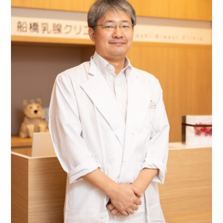
2023.03.01
マイナンバーカードが保険証として使
用できるようになります
3月1日より、当院でもマイナンバーカードを保険
証の代わりとして使用する事が可能となります。
御希望の方は、受付にてお声掛け下さい。
なお、今までどおりに従来の保険証も使用出来ま
すのでご安心ください。
2022.09.30
ご案内
当院は船橋市の生活保護法等による指定医療機関
に指定されておりませんので、